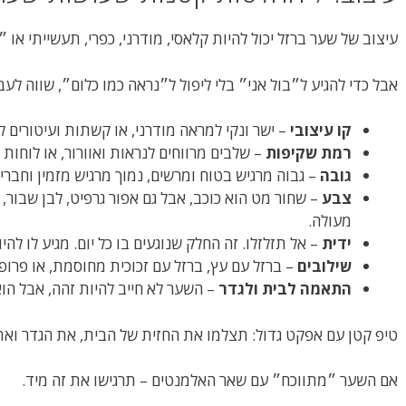
עיצוב של שער ברזל יכול להיות קלאסי, מודרני, כפרי, תעשייתי או ״
אבל כדי להגיע ל״בול אני״ בלי ליפול ל״נראה כמו כלום״, שווה ל
קו עיצובי
– ישר ונקי למראה מודרני, או קשתות ועיטורים לוו
רמת שקיפות
– שלבים מרווחים לנראות ואוורור, או לוחות 
גובה
– גבוה מרגיש בטוח ומרשים, נמוך מרגיש מזמין וחברי.
צבע
– שחור מט הוא כוכב, אבל גם אפור גרפיט, לבן שבור, ב
מעולה.
ידית
– אל תזלזלו. זה החלק שנוגעים בו כל יום. מגיע לו להיו
שילובים
– ברזל עם עץ, ברזל עם זכוכית מחוסמת, או פרופי
התאמה לבית ולגדר
– השער לא חייב להיות זהה, אבל הו
טיפ קטן עם אפקט גדול: תצלמו את החזית של הבית, את הגדר ואת 
אם השער ״מתווכח״ עם שאר האלמנטים – תרגישו את זה מיד.