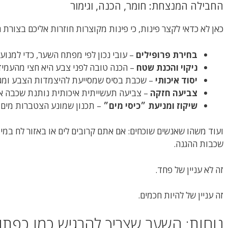
החבילה המנצחת: חומר, הכנה, וגימור
כאן לא כדאי לקצר פינות, כי פינות מקוצרות חוזרות אליכם בצורת 
בחירת פרופילים
– עובי נכון לפי מפתח השער, כדי למנו
ניקוי והכנת שטח
– הכנה טובה לפני צבע היא חצי מהעמיד
יסוד איכותי
– שכבת בסיס שמסייעת להיצמדות הצבע ומגנה
צביעה חזקה
– צביעה תעשייתית איכותית נותנת שכבה אח
שיקוז ומניעת ״כיסי מים״
– תכנון שמונע הצטברות מים 
ועוד משהו שאנשים שוכחים: אם אתם קרובים לים או באזור לח במי
שכבות ההגנה.
זה לא עניין של פחד.
זה עניין של להיות חכמים.
נוחות: השער שצריך להרגיש כמו כפתו