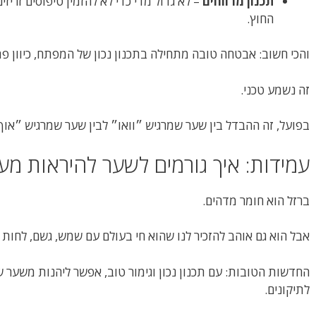
תכנון מרווחים
– לא גדול מדי כדי לא להזמין טיפוסים זריז
החוץ.
והכי חשוב: אבטחה טובה מתחילה בתכנון נכון של המפתח, כיוון פתי
זה נשמע טכני.
בפועל, זה ההבדל בין שער שמרגיש ״וואו״ לבין שער שמרגיש ״אוף
עמידות: איך גורמים לשער להיראות מע
ברזל הוא חומר מדהים.
אבל הוא גם אוהב להזכיר לנו שהוא חי בעולם עם שמש, גשם, לחות 
החדשות הטובות: עם תכנון נכון וגימור טוב, אפשר ליהנות משער 
לתיקונים.