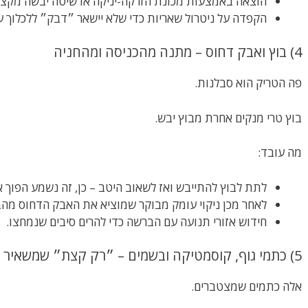
הוצאה באמצעות מכונת הזרקה-יניקה או שיטה יבשה מקצוע
הקפדה על ניטרול שאריות כדי שלא יישאר ״דבק״ ללכלוך ע
4) בוץ ואבק דחוס – מתנה מהכניסה ומהחניה
פה הטריק הוא סבלנות.
בוץ טרי מנקים אחרת מבוץ יבש.
מה עובד:
לתת לבוץ להתייבש ואז לשאוב היטב – כן, זה נשמע הפוך אב
לאחר מכן ניקוי עומק מבוקר שמוציא את האבק הדחוס מהב
חידוש אזורי תנועה עם הברשה כדי להרים סיבים שנמחצו.
5) כתמי גוף, קוסמטיקה ובשמים – ״רק קצת״ שמשאיר סימן
אלה כתמים שמצטברים.