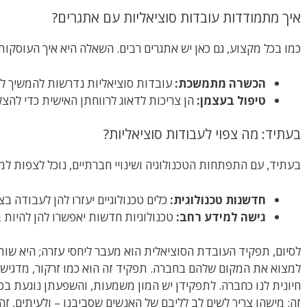
איך מתמודדות עובדות סוציאליות עם אתגרים?
כמו בכל מקצוע, גם כאן יש אתגרים רבים. השאלה היא איך העוסקו
הכשרה מתמשכת:
עובדות סוציאליות נדרשות להמשיך לל
טיפול בעצמן:
הן צריכות לדאוג לרווחתן האישית כדי להצל
בעתיד: מה צפוי לעבודות סוציאליות?
בעתיד, עם התפתחות הטכנולוגיה ושינויי חברתיים, נוכל לצפות למ
חדשנות טכנולוגית:
כלים טכנולוגיים יעזרו להן לעבודה בצו
גישה למידע רחב:
טכנולוגיות חדשות יאפשרו להן להיות ב
לסיום, תפקיד העובדת הסוציאלית הוא מעבר ליחסי עזרה; היא שו
למצוא את המקום שלהם בחברה. תפקיד זה הוא כמו זרקור, מדגיש
חיונית לנו כחברה. לתפקידן יש המון משמעות, והשפעתן נוגעת בכ
זה: מישהו צריך לשים לב לליבם של האנשים שסביבנו – ולעיתים, ז