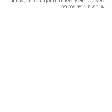
באופן כללי, האביב והסתיו הם הזמן הטוב ביותר, עם מזג
אוויר נעים ונופים מרהיבים.