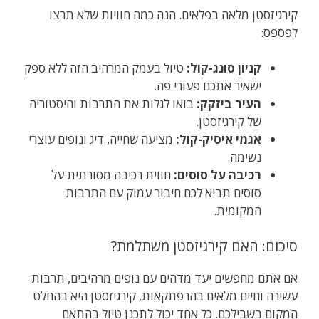
קירגיזסטן מלאה בפלאים. הנה כמה חוויות שלא תרצו
לפספס:
קניון סונג-קול:
טיול בעמק המרהיב הזה ללא ספק
ישאיר אתכם פעורי פה.
העיר ביזקק:
בואו לגלות את התרבות והיסטוריה
של קירגיזסטן.
אגמי איסיק-קול:
מציעה שחייה, דיג ונופים עוצרי
נשימה.
רכיבה על סוסים:
חווית רכיבה מסורתית על
סוסים תביא לכם חיבור עמוק עם התרבות
המקומית.
סיכום: האם קירגיזסטן משתלמת?
אם אתם מחפשים יעד מדהים עם נופים מרהיבים, תרבות
עשירה וחיים מלאים בהרפתקאות, קירגיזסטן היא בהחלט
המקום בשבילכם. כל אחד יכול לתכנן טיול בהתאם