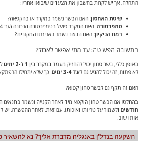
התחלה, אך יש לקחת בחשבון את הצעדים שיבואו אחריו:
שיטת האחסון
: האם הבשר נשמר במקרר או בהקפאה?
טמפרטורה
: האם המקרר פועל בטמפרטורה הנכונה (עד 4 מעלות צלזיוס)?
רמת הניקיון
: האם הבשר נשמר באריזתו המקורית?
התשובה הפשוטה: עד מתי אפשר לאכול?
באופן כללי, בשר טחון יכול להחזיק מעמד במקרר בין
1 ל-2 ימים
לא
לא פתוח, זה יכול להגיע גם ל
עד 3-4 ימים
. כך שלא יתחילו הרפתקא
האם זה תקף גם לבשר טחון קפוא?
בהחלט! אם הבשר טחון הוקפא מיד לאחר הקנייה ונשמר בתנאים הנכ
חודשים
ולשמור על טריותו ואיכותו. עם זאת, לאחר ההפשרה, יש לצרו
אותו שוב.
השקעה בנדל"ן באנגליה מדברת אליך? נא להשאיר פר