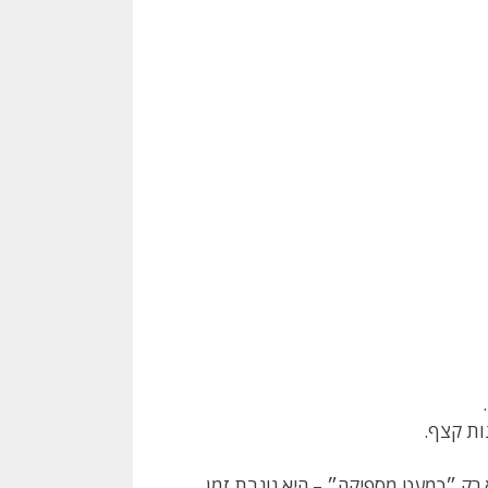
נות קצף.
 רק ״כמעט מספיקה״ – היא גונבת זמן.