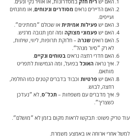
האם יש
ריח חזק
במסדרונות, או אוויר נקי ונעים.
האם הדיירים נראים
מסודרים ונינוחים
, או מוזנחים
ועייפים.
האם יש
פעילות אמיתית
או שכולם ״ממתינים״.
האם יש
פעמוני מצוקה
ומה זמן תגובה מרגיש.
האם רואים
שגרה
– חלוקת תרופות, ליווי, שיחות,
לא רק ״סיור מנהל״.
האם חדרי רחצה נראים
בטוחים ונקיים
.
איך נראה
האוכל
בפועל, ומה הגמישות לתפריט
מותאם.
האם יש
פרטיות
וכבוד בדברים קטנים כמו החלפה,
רחצה, לבוש.
איך מדברים עם משפחות –
תכל׳ס
, לא ״נעדכן
כשצריך״.
עוד טריק פשוט: תבקשו לראות מקום בזמן לא ״מושלם״.
למשל אחרי ארוחה או באמצע משמרת.