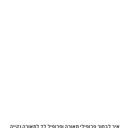
איך לבחור פרופילי תאורה ופרופיל לד לתאורה נקייה